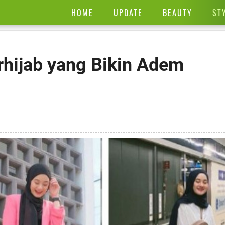
ST
HOME
UPDATE
BEAUTY
rhijab yang Bikin Adem