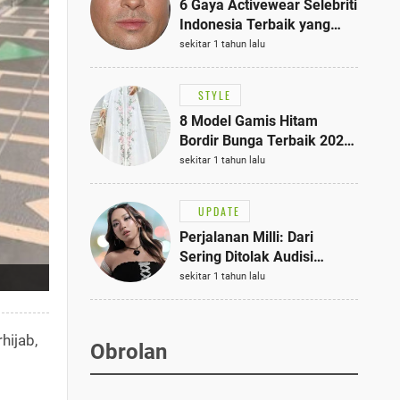
6 Gaya Activewear Selebriti
Indonesia Terbaik yang
Bisa Jadi Inspirasi
sekitar 1 tahun lalu
Fashionmu
STYLE
8 Model Gamis Hitam
Bordir Bunga Terbaik 2025,
Stylish untuk Hangout
sekitar 1 tahun lalu
hingga Acara Semi-Formal
UPDATE
Perjalanan Milli: Dari
Sering Ditolak Audisi
hingga Menjadi Rapper Top
sekitar 1 tahun lalu
10 Thailand
hijab,
Obrolan