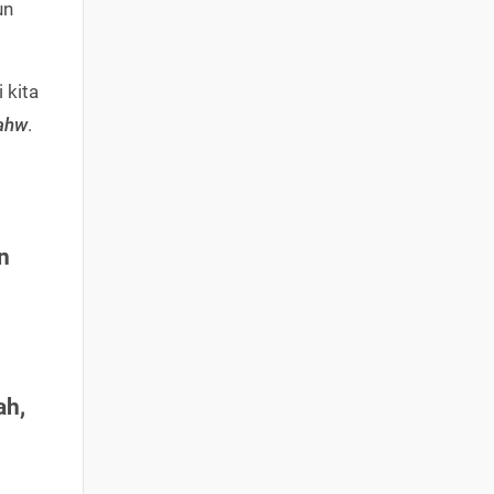
un
 kita
ahw
.
n
ah,