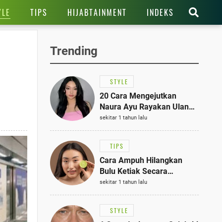
YLE
TIPS
HIJABTAINMENT
INDEKS
Trending
STYLE
20 Cara Mengejutkan
Naura Ayu Rayakan Ulang
Tahun di Panti Asuhan,
sekitar 1 tahun lalu
Terlihat Anggun dengan
Kaftan Cokelat
TIPS
Cara Ampuh Hilangkan
Bulu Ketiak Secara
Permanen dalam 5
sekitar 1 tahun lalu
Langkah Sederhana
STYLE