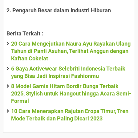
2. Pengaruh Besar dalam Industri Hiburan
Berita Terkait :
20 Cara Mengejutkan Naura Ayu Rayakan Ulang
Tahun di Panti Asuhan, Terlihat Anggun dengan
Kaftan Cokelat
6 Gaya Activewear Selebriti Indonesia Terbaik
yang Bisa Jadi Inspirasi Fashionmu
8 Model Gamis Hitam Bordir Bunga Terbaik
2025, Stylish untuk Hangout hingga Acara Semi-
Formal
10 Cara Menerapkan Rajutan Eropa Timur, Tren
Mode Terbaik dan Paling Dicari 2023