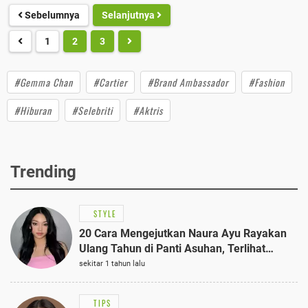
Sebelumnya
Selanjutnya
1
2
3
#Gemma Chan
#Cartier
#Brand Ambassador
#Fashion
#Hiburan
#Selebriti
#Aktris
Trending
STYLE
20 Cara Mengejutkan Naura Ayu Rayakan
Ulang Tahun di Panti Asuhan, Terlihat
Anggun dengan Kaftan Cokelat
sekitar 1 tahun lalu
TIPS