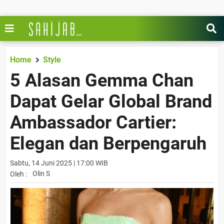
Home
Style
5 Alasan Gemma Chan
Dapat Gelar Global Brand
Ambassador Cartier:
Elegan dan Berpengaruh
Sabtu, 14 Juni 2025 | 17:00 WIB
Olin S
Oleh :