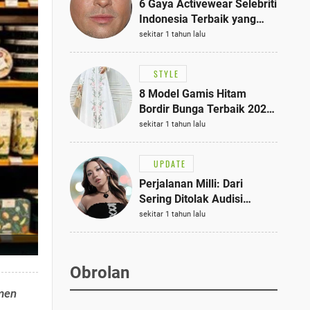
6 Gaya Activewear Selebriti
Indonesia Terbaik yang
Bisa Jadi Inspirasi
sekitar 1 tahun lalu
Fashionmu
STYLE
8 Model Gamis Hitam
Bordir Bunga Terbaik 2025,
Stylish untuk Hangout
sekitar 1 tahun lalu
hingga Acara Semi-Formal
UPDATE
Perjalanan Milli: Dari
Sering Ditolak Audisi
hingga Menjadi Rapper Top
sekitar 1 tahun lalu
10 Thailand
Obrolan
tmen