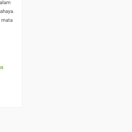
dalam
bahaya.
i mata
an