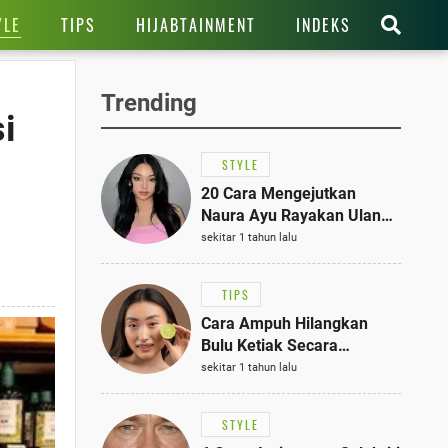
YLE
TIPS
HIJABTAINMENT
INDEKS
Trending
si
STYLE
20 Cara Mengejutkan
Naura Ayu Rayakan Ulang
Tahun di Panti Asuhan,
sekitar 1 tahun lalu
Terlihat Anggun dengan
Kaftan Cokelat
TIPS
Cara Ampuh Hilangkan
Bulu Ketiak Secara
Permanen dalam 5
sekitar 1 tahun lalu
Langkah Sederhana
STYLE