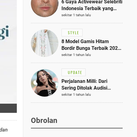
6 Gaya Activewear Selebriti
Indonesia Terbaik yang
Bisa Jadi Inspirasi
sekitar 1 tahun lalu
Fashionmu
STYLE
8 Model Gamis Hitam
Bordir Bunga Terbaik 2025,
Stylish untuk Hangout
sekitar 1 tahun lalu
hingga Acara Semi-Formal
UPDATE
Perjalanan Milli: Dari
Sering Ditolak Audisi
hingga Menjadi Rapper Top
sekitar 1 tahun lalu
10 Thailand
Obrolan
 dan