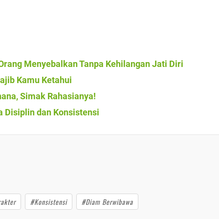
Orang Menyebalkan Tanpa Kehilangan Jati Diri
Wajib Kamu Ketahui
hana, Simak Rahasianya!
 Disiplin dan Konsistensi
akter
#Konsistensi
#Diam Berwibawa