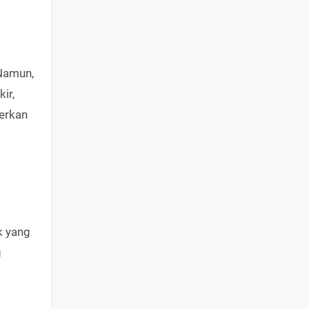
 Namun,
ir,
erkan
k yang
g