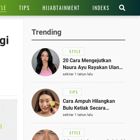
YLE
TIPS
HIJABTAINMENT
INDEKS
Trending
gi
STYLE
20 Cara Mengejutkan
Naura Ayu Rayakan Ulang
Tahun di Panti Asuhan,
sekitar 1 tahun lalu
Terlihat Anggun dengan
Kaftan Cokelat
TIPS
Cara Ampuh Hilangkan
Bulu Ketiak Secara
Permanen dalam 5
sekitar 1 tahun lalu
Langkah Sederhana
STYLE