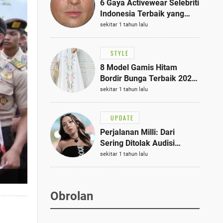
6 Gaya Activewear Selebriti
Indonesia Terbaik yang
Bisa Jadi Inspirasi
sekitar 1 tahun lalu
Fashionmu
STYLE
8 Model Gamis Hitam
Bordir Bunga Terbaik 2025,
Stylish untuk Hangout
sekitar 1 tahun lalu
hingga Acara Semi-Formal
UPDATE
Perjalanan Milli: Dari
Sering Ditolak Audisi
hingga Menjadi Rapper Top
sekitar 1 tahun lalu
10 Thailand
Obrolan