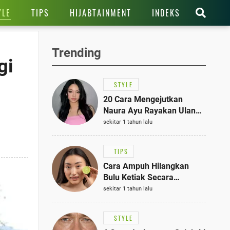
YLE
TIPS
HIJABTAINMENT
INDEKS
Trending
gi
STYLE
20 Cara Mengejutkan
Naura Ayu Rayakan Ulang
Tahun di Panti Asuhan,
sekitar 1 tahun lalu
Terlihat Anggun dengan
Kaftan Cokelat
TIPS
Cara Ampuh Hilangkan
Bulu Ketiak Secara
Permanen dalam 5
sekitar 1 tahun lalu
Langkah Sederhana
STYLE