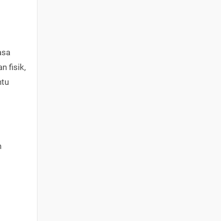
asa
 fisik,
ntu
n