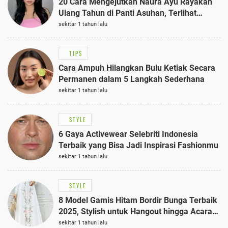
20 Cara Mengejutkan Naura Ayu Rayakan
Ulang Tahun di Panti Asuhan, Terlihat
Anggun dengan Kaftan Cokelat
sekitar 1 tahun lalu
TIPS
Cara Ampuh Hilangkan Bulu Ketiak Secara
Permanen dalam 5 Langkah Sederhana
sekitar 1 tahun lalu
STYLE
6 Gaya Activewear Selebriti Indonesia
Terbaik yang Bisa Jadi Inspirasi Fashionmu
sekitar 1 tahun lalu
STYLE
8 Model Gamis Hitam Bordir Bunga Terbaik
2025, Stylish untuk Hangout hingga Acara
Semi-Formal
sekitar 1 tahun lalu