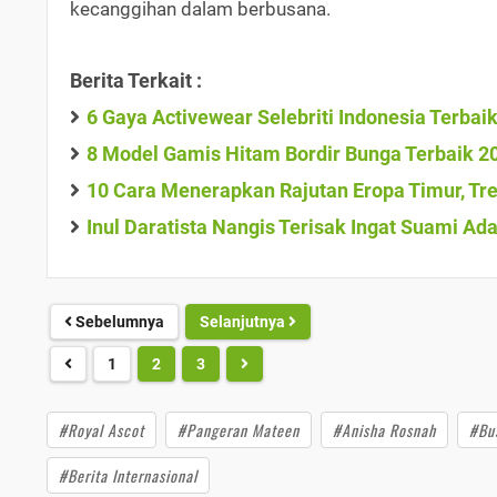
kecanggihan dalam berbusana.
Berita Terkait :
6 Gaya Activewear Selebriti Indonesia Terbai
8 Model Gamis Hitam Bordir Bunga Terbaik 2
10 Cara Menerapkan Rajutan Eropa Timur, Tre
Inul Daratista Nangis Terisak Ingat Suami A
Sebelumnya
Selanjutnya
1
2
3
#Royal Ascot
#Pangeran Mateen
#Anisha Rosnah
#Bu
#Berita Internasional