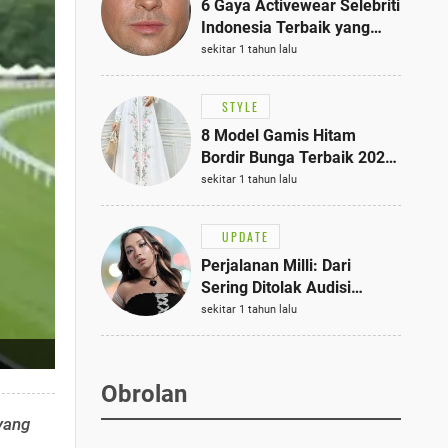
6 Gaya Activewear Selebriti
Indonesia Terbaik yang
Bisa Jadi Inspirasi
sekitar 1 tahun lalu
Fashionmu
STYLE
8 Model Gamis Hitam
Bordir Bunga Terbaik 2025,
Stylish untuk Hangout
sekitar 1 tahun lalu
hingga Acara Semi-Formal
UPDATE
Perjalanan Milli: Dari
Sering Ditolak Audisi
hingga Menjadi Rapper Top
sekitar 1 tahun lalu
10 Thailand
Obrolan
yang