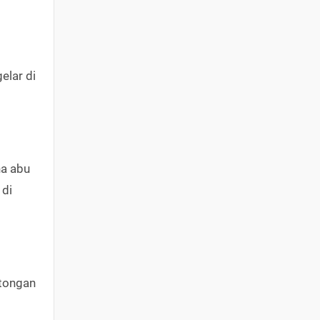
elar di
na abu
 di
otongan