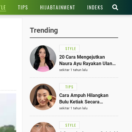
YLE
TIPS
HIJABTAINMENT
INDEKS
Trending
STYLE
20 Cara Mengejutkan
Naura Ayu Rayakan Ulang
Tahun di Panti Asuhan,
sekitar 1 tahun lalu
Terlihat Anggun dengan
Kaftan Cokelat
TIPS
Cara Ampuh Hilangkan
Bulu Ketiak Secara
Permanen dalam 5
sekitar 1 tahun lalu
Langkah Sederhana
STYLE