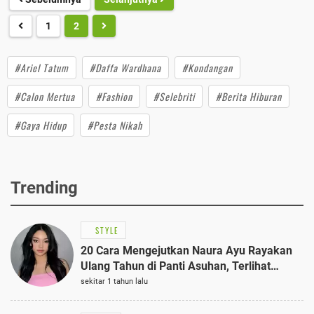
1
2
#Ariel Tatum
#Daffa Wardhana
#Kondangan
#Calon Mertua
#Fashion
#Selebriti
#Berita Hiburan
#Gaya Hidup
#Pesta Nikah
Trending
STYLE
20 Cara Mengejutkan Naura Ayu Rayakan
Ulang Tahun di Panti Asuhan, Terlihat
Anggun dengan Kaftan Cokelat
sekitar 1 tahun lalu