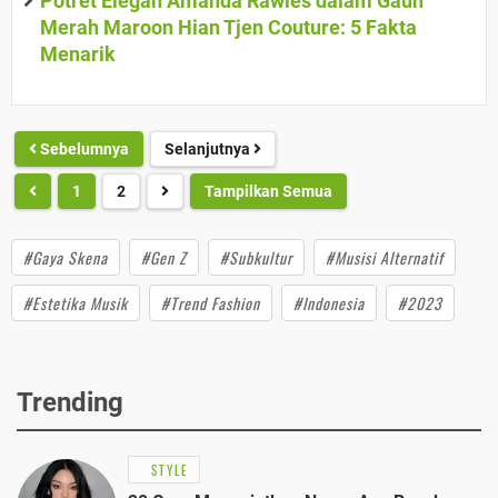
Potret Elegan Amanda Rawles dalam Gaun
Merah Maroon Hian Tjen Couture: 5 Fakta
Menarik
Sebelumnya
Selanjutnya
1
2
Tampilkan Semua
#Gaya Skena
#Gen Z
#Subkultur
#Musisi Alternatif
#Estetika Musik
#Trend Fashion
#Indonesia
#2023
Trending
STYLE