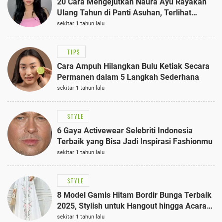
20 Cara Mengejutkan Naura Ayu Rayakan
Ulang Tahun di Panti Asuhan, Terlihat
Anggun dengan Kaftan Cokelat
sekitar 1 tahun lalu
TIPS
Cara Ampuh Hilangkan Bulu Ketiak Secara
Permanen dalam 5 Langkah Sederhana
sekitar 1 tahun lalu
STYLE
6 Gaya Activewear Selebriti Indonesia
Terbaik yang Bisa Jadi Inspirasi Fashionmu
sekitar 1 tahun lalu
STYLE
8 Model Gamis Hitam Bordir Bunga Terbaik
2025, Stylish untuk Hangout hingga Acara
Semi-Formal
sekitar 1 tahun lalu