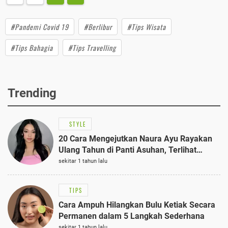
#Pandemi Covid 19
#Berlibur
#Tips Wisata
#Tips Bahagia
#Tips Travelling
Trending
STYLE
20 Cara Mengejutkan Naura Ayu Rayakan
Ulang Tahun di Panti Asuhan, Terlihat
Anggun dengan Kaftan Cokelat
sekitar 1 tahun lalu
TIPS
Cara Ampuh Hilangkan Bulu Ketiak Secara
Permanen dalam 5 Langkah Sederhana
sekitar 1 tahun lalu