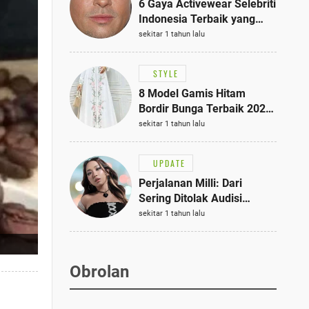
6 Gaya Activewear Selebriti
Indonesia Terbaik yang
Bisa Jadi Inspirasi
sekitar 1 tahun lalu
Fashionmu
STYLE
8 Model Gamis Hitam
Bordir Bunga Terbaik 2025,
Stylish untuk Hangout
sekitar 1 tahun lalu
hingga Acara Semi-Formal
UPDATE
Perjalanan Milli: Dari
Sering Ditolak Audisi
hingga Menjadi Rapper Top
sekitar 1 tahun lalu
10 Thailand
Obrolan