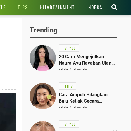
TIPS
YLE
HIJABTAINMENT
INDEKS
Trending
STYLE
20 Cara Mengejutkan
Naura Ayu Rayakan Ulang
Tahun di Panti Asuhan,
sekitar 1 tahun lalu
Terlihat Anggun dengan
Kaftan Cokelat
TIPS
Cara Ampuh Hilangkan
Bulu Ketiak Secara
Permanen dalam 5
sekitar 1 tahun lalu
Langkah Sederhana
STYLE