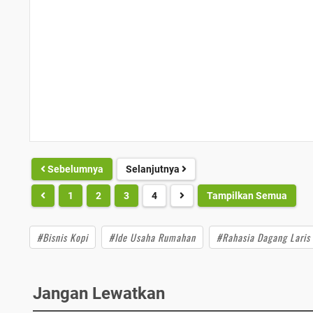
Sebelumnya
Selanjutnya
1
2
3
4
Tampilkan Semua
#Bisnis Kopi
#Ide Usaha Rumahan
#Rahasia Dagang Laris
Jangan Lewatkan