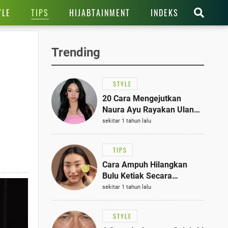
TIPS
YLE
HIJABTAINMENT
INDEKS
Trending
STYLE
20 Cara Mengejutkan
Naura Ayu Rayakan Ulang
Tahun di Panti Asuhan,
sekitar 1 tahun lalu
Terlihat Anggun dengan
Kaftan Cokelat
TIPS
Cara Ampuh Hilangkan
Bulu Ketiak Secara
Permanen dalam 5
sekitar 1 tahun lalu
Langkah Sederhana
STYLE