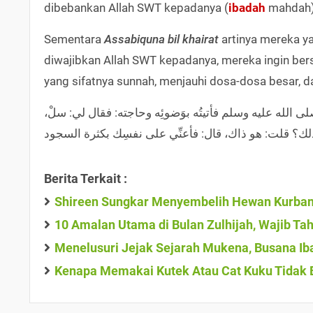
dibebankan Allah SWT kepadanya (
ibadah
mahdah) 
Sementara
Assabiquna bil khairat
artinya mereka y
diwajibkan Allah SWT kepadanya, mereka ingin be
yang sifatnya sunnah, menjauhi dosa-dosa besar,
 الله عليه وسلم فأتيتُه بوَضوئِه وحاجته: فقال لي: سلْ
Berita Terkait :
Shireen Sungkar Menyembelih Hewan Kurban S
10 Amalan Utama di Bulan Zulhijah, Wajib Ta
Menelusuri Jejak Sejarah Mukena, Busana Ib
Kenapa Memakai Kutek Atau Cat Kuku Tidak 