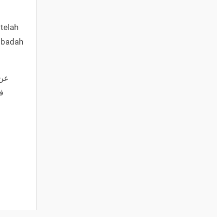
telah
ibadah
عن،
فقلتُ: أسألُك مرافقتَك في الجنة، قال صلى الله عليه وسلم: أو غير ذلك؟ قلت: هو ذاك، قال: فأعنِّي على نفسِك بكثرة السجود