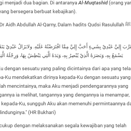
i menjadi dua bagian. Di antaranya
Al-Muqtashid
(orang ya
yang bersegera berbuat kebajikan).
Dr Aidh Abdullah Al-Qarny, Dalam hadits Qudsi Rasulullah ﷺ
يَسْمَعُ بِهِ، وَبَصَرَهُ الَّذِيْ يُبْصِرُ بِهِ، وَيَدَهُ الَّتِي يَبْطِشُ بِهَا، وَرِجْلَهُ الَّتِ
 dengan sesuatu yang paling dicintainya dari apa yang tel
mba-Ku mendekatkan dirinya kepada-Ku dengan sesuatu yang
elah mencintainya, maka Aku menjadi pendengarannya yang
gannya ia melihat, tangannya yang dengannya ia menampar,
nta kepada-Ku, sungguh Aku akan memenuhi permintaannya da
indunginya." (HR Bukhari)
cukup dengan melaksanakan segala kewajiban yang telah