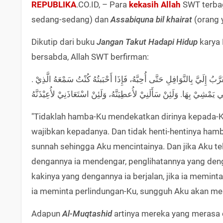
REPUBLIKA
.CO.ID, – Para
kekasih Allah
SWT terbag
sedang-sedang) dan
Assabiquna bil khairat
(orang 
Dikutip dari buku
Jangan Takut Hadapi Hidup
karya 
bersabda, Allah SWT berfirman:
. وَمَا تَقَرَّبَ إِلِيَّ عَبْدِيْ بِشَيءٍ أَحَبَّ إِلِيَّ مِمَّا افْتَرَضْتُهُ عَلَيْهِ. ولايَزَالُ عَبْدِيْ يَتَقَرَّبُ إِلَيَّ بِالنَّوَافِلِ حَتَّى أُحِبَّهُ، فَإِذَا أَحْبَبتُهُ كُنْتُ سَمْعَهُ الَّذِيْ
ي يَمْشِيْ بِهَا. وَلَئِنْ سَأَلَنِيْ لأُعطِيَنَّهُ، وَلَئِنْ اسْتَعَاذَنِيْ لأُعِيْذَنَّهُ
"Tidaklah hamba-Ku mendekatkan dirinya kepada-Ku
wajibkan kepadanya. Dan tidak henti-hentinya ha
sunnah sehingga Aku mencintainya. Dan jika Aku t
dengannya ia mendengar, penglihatannya yang den
kakinya yang dengannya ia berjalan, jika ia memi
ia meminta perlindungan-Ku, sungguh Aku akan mel
Adapun
Al-Muqtashid
artinya mereka yang merasa 