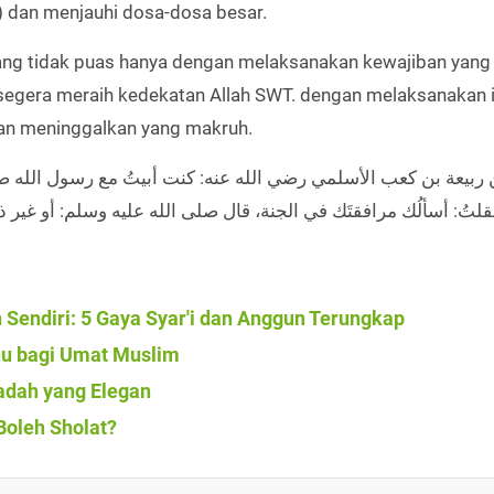
dan menjauhi dosa-dosa besar.
ang tidak puas hanya dengan melaksanakan kewajiban yang 
rsegera meraih kedekatan Allah SWT. dengan melaksanakan 
 dan meninggalkan yang makruh.
 ربيعة بن كعب الأسلمي رضي الله عنه: كنت أبيتُ مع رسول الله صلى
endiri: 5 Gaya Syar'i dan Anggun Terungkap
hu bagi Umat Muslim
adah yang Elegan
Boleh Sholat?