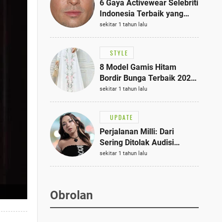
6 Gaya Activewear Selebriti
Indonesia Terbaik yang
Bisa Jadi Inspirasi
sekitar 1 tahun lalu
Fashionmu
STYLE
8 Model Gamis Hitam
Bordir Bunga Terbaik 2025,
Stylish untuk Hangout
sekitar 1 tahun lalu
hingga Acara Semi-Formal
UPDATE
Perjalanan Milli: Dari
Sering Ditolak Audisi
hingga Menjadi Rapper Top
sekitar 1 tahun lalu
10 Thailand
Obrolan