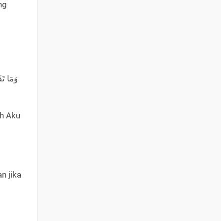
ng
ah Aku
n jika