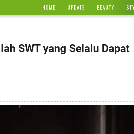
HOME
UPDATE
BEAUTY
ST
llah SWT yang Selalu Dapat