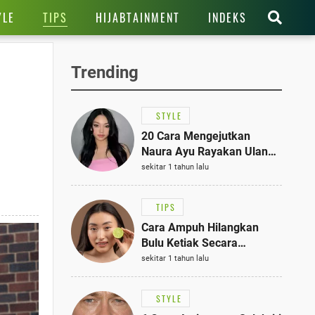
TIPS
YLE
HIJABTAINMENT
INDEKS
Trending
STYLE
20 Cara Mengejutkan
Naura Ayu Rayakan Ulang
Tahun di Panti Asuhan,
sekitar 1 tahun lalu
Terlihat Anggun dengan
Kaftan Cokelat
TIPS
Cara Ampuh Hilangkan
Bulu Ketiak Secara
Permanen dalam 5
sekitar 1 tahun lalu
Langkah Sederhana
STYLE