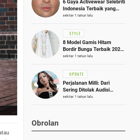
6 Gaya Activewear Selebriti
Indonesia Terbaik yang
Bisa Jadi Inspirasi
sekitar 1 tahun lalu
Fashionmu
STYLE
8 Model Gamis Hitam
Bordir Bunga Terbaik 2025,
Stylish untuk Hangout
sekitar 1 tahun lalu
hingga Acara Semi-Formal
UPDATE
Perjalanan Milli: Dari
Sering Ditolak Audisi
hingga Menjadi Rapper Top
sekitar 1 tahun lalu
10 Thailand
Obrolan
atau