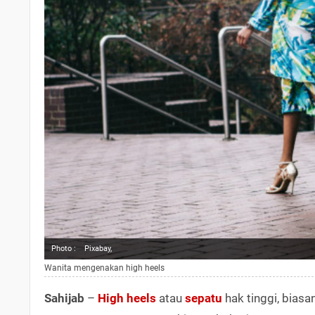
Photo :
Pixabay,
Wanita mengenakan high heels
Sahijab
–
High heels
atau
sepatu
hak tinggi, biasa