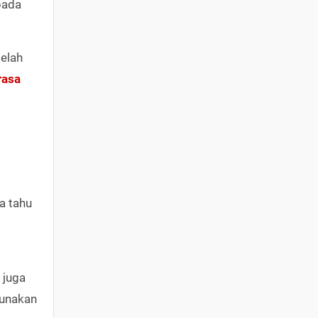
pada
elah
rasa
a tahu
 juga
gunakan