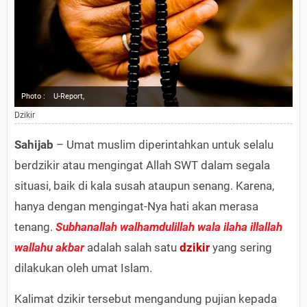
Photo :
U-Report,
Dzikir
Sahijab
– Umat muslim diperintahkan untuk selalu
berdzikir atau mengingat Allah SWT dalam segala
situasi, baik di kala susah ataupun senang. Karena,
hanya dengan mengingat-Nya hati akan merasa
tenang.
Subhanallah walhamdulillah wala ilaha illallah
wallahu akbar
adalah salah satu
dzikir
yang sering
dilakukan oleh umat Islam.
Kalimat dzikir tersebut mengandung pujian kepada