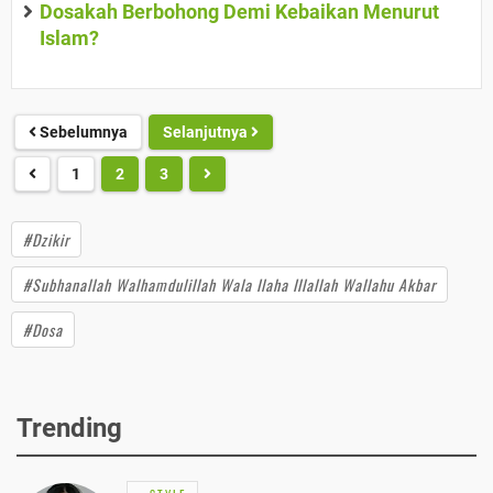
Dosakah Berbohong Demi Kebaikan Menurut
Islam?
Sebelumnya
Selanjutnya
1
2
3
#Dzikir
#Subhanallah Walhamdulillah Wala Ilaha Illallah Wallahu Akbar
#Dosa
Trending