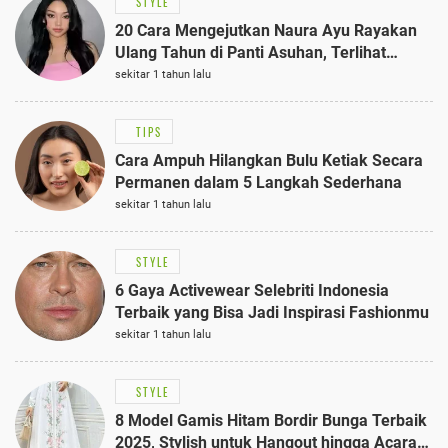
STYLE
20 Cara Mengejutkan Naura Ayu Rayakan
Ulang Tahun di Panti Asuhan, Terlihat
Anggun dengan Kaftan Cokelat
sekitar 1 tahun lalu
TIPS
Cara Ampuh Hilangkan Bulu Ketiak Secara
Permanen dalam 5 Langkah Sederhana
sekitar 1 tahun lalu
STYLE
6 Gaya Activewear Selebriti Indonesia
Terbaik yang Bisa Jadi Inspirasi Fashionmu
sekitar 1 tahun lalu
STYLE
8 Model Gamis Hitam Bordir Bunga Terbaik
2025, Stylish untuk Hangout hingga Acara