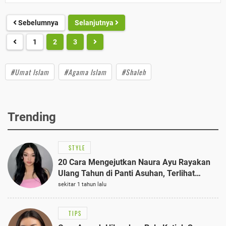
Sebelumnya
Selanjutnya
1
2
3
#Umat Islam
#Agama Islam
#Shaleh
Trending
STYLE
20 Cara Mengejutkan Naura Ayu Rayakan
Ulang Tahun di Panti Asuhan, Terlihat
Anggun dengan Kaftan Cokelat
sekitar 1 tahun lalu
TIPS