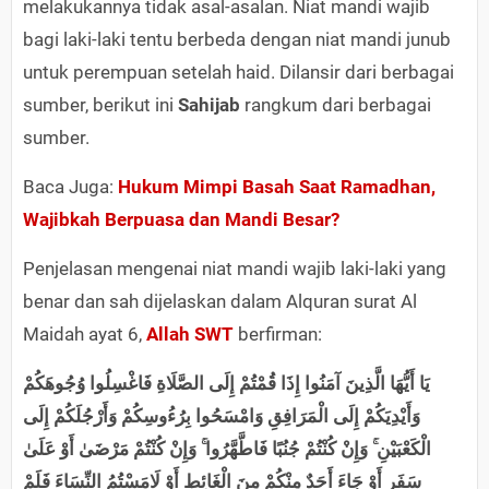
melakukannya tidak asal-asalan. Niat mandi wajib
bagi laki-laki tentu berbeda dengan niat mandi junub
untuk perempuan setelah haid. Dilansir dari berbagai
sumber, berikut ini
Sahijab
rangkum dari berbagai
sumber.
Baca Juga:
Hukum Mimpi Basah Saat Ramadhan,
Wajibkah Berpuasa dan Mandi Besar?
Penjelasan mengenai niat mandi wajib laki-laki yang
benar dan sah dijelaskan dalam Alquran surat Al
Maidah ayat 6,
Allah SWT
berfirman:
يَا أَيُّهَا الَّذِينَ آمَنُوا إِذَا قُمْتُمْ إِلَى الصَّلَاةِ فَاغْسِلُوا وُجُوهَكُمْ
وَأَيْدِيَكُمْ إِلَى الْمَرَافِقِ وَامْسَحُوا بِرُءُوسِكُمْ وَأَرْجُلَكُمْ إِلَى
الْكَعْبَيْنِ ۚ وَإِنْ كُنْتُمْ جُنُبًا فَاطَّهَّرُوا ۚ وَإِنْ كُنْتُمْ مَرْضَىٰ أَوْ عَلَىٰ
سَفَرٍ أَوْ جَاءَ أَحَدٌ مِنْكُمْ مِنَ الْغَائِطِ أَوْ لَامَسْتُمُ النِّسَاءَ فَلَمْ