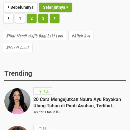
Sebelumnya
Selanjutnya
1
2
3
#Niat Mandi Wajib Bagi Laki Laki
#Allah Swt
#Mandi Junub
Trending
STYLE
20 Cara Mengejutkan Naura Ayu Rayakan
Ulang Tahun di Panti Asuhan, Terlihat
Anggun dengan Kaftan Cokelat
sekitar 1 tahun lalu
TIPS