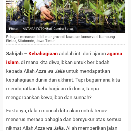
Photo :
ANTARA FOTO/Budi Candra Setya,
Petugas menanam bibit mangrove di kawasan konservasi Kampung
Blekok, Situbondo, Jawa Timur
Sahijab
–
Kebahagiaan
adalah inti dari ajaran
agama
islam
, di mana kita diwajibkan untuk beribadah
kepada Allah
Azza wa Jalla
untuk mendapatkan
kebahagiaan dunia dan akhirat. Tapi bagaimana kita
mendapatkan kebahagiaan di dunia, tanpa
mengorbankan kewajiban dan sunnah?
Faktanya, dalam sunnah kita akan untuk terus-
menerus merasa bahagia dan bersyukur atas semua
nikmat Allah
Azza wa Jalla
. Allah memberikan jalan