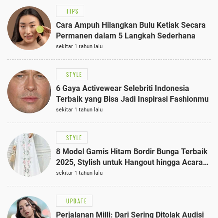
TIPS
Cara Ampuh Hilangkan Bulu Ketiak Secara
Permanen dalam 5 Langkah Sederhana
sekitar 1 tahun lalu
STYLE
6 Gaya Activewear Selebriti Indonesia
Terbaik yang Bisa Jadi Inspirasi Fashionmu
sekitar 1 tahun lalu
STYLE
8 Model Gamis Hitam Bordir Bunga Terbaik
2025, Stylish untuk Hangout hingga Acara
Semi-Formal
sekitar 1 tahun lalu
UPDATE
Perjalanan Milli: Dari Sering Ditolak Audisi