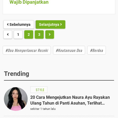
Wajib Dipanjatkan
Sebelumnya
Selanjutnya
1
2
3
#Doa Memperlancar Rezeki
#Keutamaan Doa
#Berdoa
Trending
STYLE
20 Cara Mengejutkan Naura Ayu Rayakan
Ulang Tahun di Panti Asuhan, Terlihat
Anggun dengan Kaftan Cokelat
sekitar 1 tahun lalu