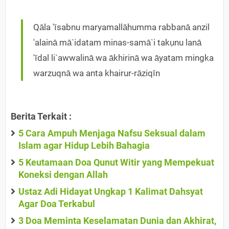
Qāla 'īsabnu maryamallāhumma rabbanā anzil
'alainā mā`idatam minas-samā`i takụnu lanā
'īdal li`awwalinā wa ākhirinā wa āyatam mingka
warzuqnā wa anta khairur-rāziqīn
Berita Terkait :
5 Cara Ampuh Menjaga Nafsu Seksual dalam
Islam agar Hidup Lebih Bahagia
5 Keutamaan Doa Qunut Witir yang Mempekuat
Koneksi dengan Allah
Ustaz Adi Hidayat Ungkap 1 Kalimat Dahsyat
Agar Doa Terkabul
3 Doa Meminta Keselamatan Dunia dan Akhirat,