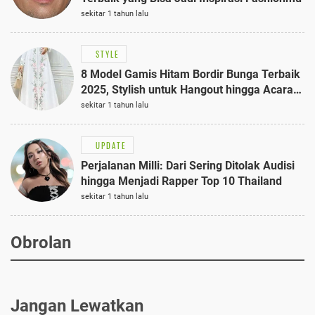
sekitar 1 tahun lalu
STYLE
8 Model Gamis Hitam Bordir Bunga Terbaik
2025, Stylish untuk Hangout hingga Acara
Semi-Formal
sekitar 1 tahun lalu
UPDATE
Perjalanan Milli: Dari Sering Ditolak Audisi
hingga Menjadi Rapper Top 10 Thailand
sekitar 1 tahun lalu
Obrolan
Jangan Lewatkan