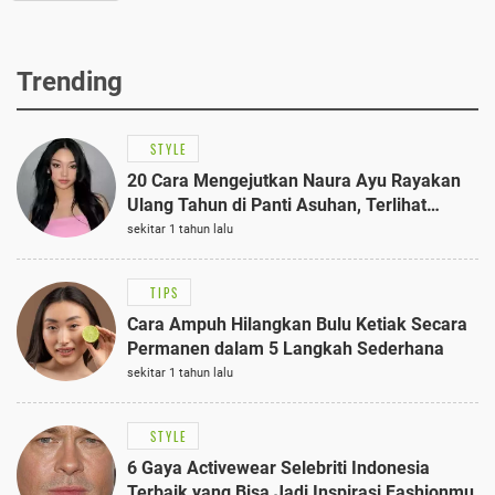
Trending
STYLE
20 Cara Mengejutkan Naura Ayu Rayakan
Ulang Tahun di Panti Asuhan, Terlihat
Anggun dengan Kaftan Cokelat
sekitar 1 tahun lalu
TIPS
Cara Ampuh Hilangkan Bulu Ketiak Secara
Permanen dalam 5 Langkah Sederhana
sekitar 1 tahun lalu
STYLE
6 Gaya Activewear Selebriti Indonesia
Terbaik yang Bisa Jadi Inspirasi Fashionmu