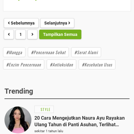
Sebelumnya
Selanjutnya
1
Tampilkan Semua
#Mangga
#Pencernaan Sehat
#Serat Alami
#Enzim Pencernaan
#Antioksidan
#Kesehatan Usus
Trending
STYLE
20 Cara Mengejutkan Naura Ayu Rayakan
Ulang Tahun di Panti Asuhan, Terlihat
Anggun dengan Kaftan Cokelat
sekitar 1 tahun lalu