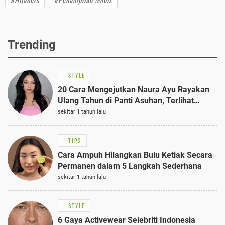
Trending
STYLE
20 Cara Mengejutkan Naura Ayu Rayakan
Ulang Tahun di Panti Asuhan, Terlihat
Anggun dengan Kaftan Cokelat
sekitar 1 tahun lalu
TIPS
Cara Ampuh Hilangkan Bulu Ketiak Secara
Permanen dalam 5 Langkah Sederhana
sekitar 1 tahun lalu
STYLE
6 Gaya Activewear Selebriti Indonesia