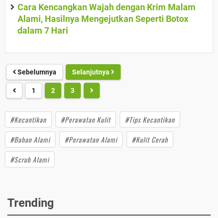
Cara Kencangkan Wajah dengan Krim Malam
Alami, Hasilnya Mengejutkan Seperti Botox
dalam 7 Hari
Sebelumnya
Selanjutnya
1
2
3
#Kecantikan
#Perawatan Kulit
#Tips Kecantikan
#Bahan Alami
#Perawatan Alami
#Kulit Cerah
#Scrub Alami
Trending