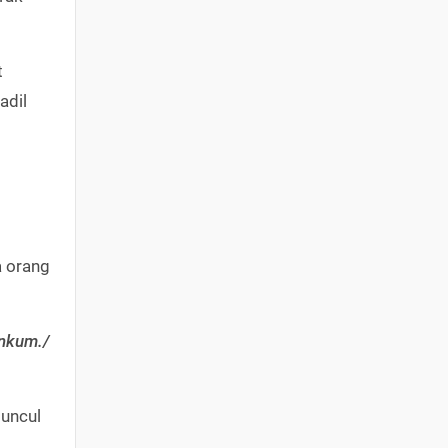
t
adil
a orang
inkum./
muncul