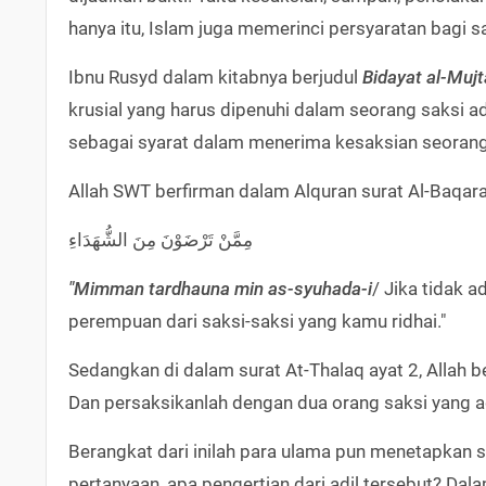
hanya itu, Islam juga memerinci persyaratan bagi s
Ibnu Rusyd dalam kitabnya berjudul
Bidayat al-Muj
krusial yang harus dipenuhi dalam seorang saksi ad
sebagai syarat dalam menerima kesaksian seorang 
Allah SWT berfirman dalam Alquran surat Al-Baqar
مِمَّنْ تَرْضَوْنَ مِنَ الشُّهَدَاءِ
"Mimman tardhauna min as-syuhada-i
/ Jika tidak a
perempuan dari saksi-saksi yang kamu ridhai."
Dan persaksikanlah dengan dua orang saksi yang ad
Berangkat dari inilah para ulama pun menetapkan s
pertanyaan, apa pengertian dari adil tersebut? Dala