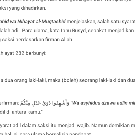
aksi yang dihadirkan.
tahid wa Nihayat al-Muqtashid
menjelaskan, salah satu syara
alah adil. Para ulama, kata Ibnu Rusyd, sepakat menjadikan 
saksi berdasarkan firman Allah.
ah ayat 282 berbunyi:
da dua orang laki-laki, maka (boleh) seorang laki-laki dan du
Sedangkan di dalam surat At-Thalaq ayat 2, Allah berfirman: وَأَشْهِدُوا ذَوَيْ عَدْلٍ مِنْكُمْ
"Wa asyhiduu dzawa adlin m
il di antara kamu."
yarat adil dalam saksi itu menjadi wajib. Namun demikian 
m hal ini, para ulama berselisih pendapat.