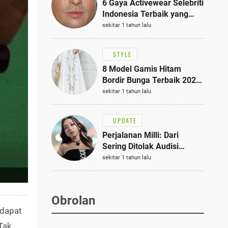
6 Gaya Activewear Selebriti
Indonesia Terbaik yang
Bisa Jadi Inspirasi
sekitar 1 tahun lalu
Fashionmu
STYLE
8 Model Gamis Hitam
Bordir Bunga Terbaik 2025,
Stylish untuk Hangout
sekitar 1 tahun lalu
hingga Acara Semi-Formal
UPDATE
Perjalanan Milli: Dari
Sering Ditolak Audisi
hingga Menjadi Rapper Top
sekitar 1 tahun lalu
10 Thailand
Obrolan
 dapat
Tak