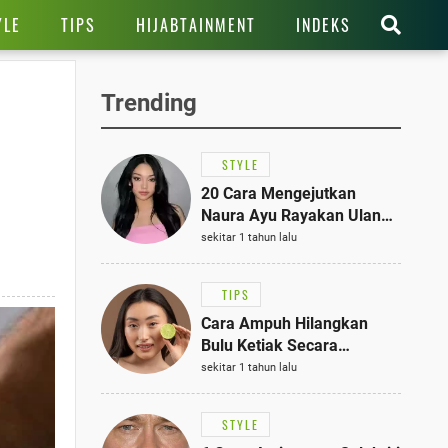
YLE
TIPS
HIJABTAINMENT
INDEKS
Trending
STYLE
20 Cara Mengejutkan
Naura Ayu Rayakan Ulang
Tahun di Panti Asuhan,
sekitar 1 tahun lalu
Terlihat Anggun dengan
Kaftan Cokelat
TIPS
Cara Ampuh Hilangkan
Bulu Ketiak Secara
Permanen dalam 5
sekitar 1 tahun lalu
Langkah Sederhana
STYLE