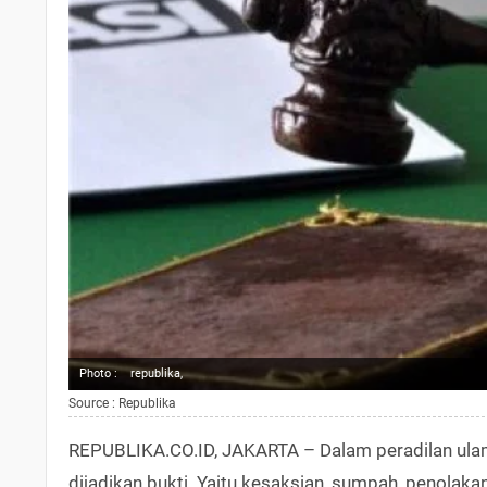
Photo :
republika,
Source : Republika
REPUBLIKA.CO.ID, JAKARTA – Dalam peradilan ula
dijadikan bukti. Yaitu kesaksian, sumpah, penola