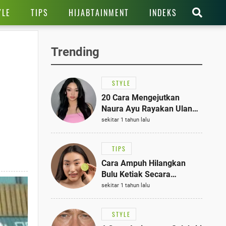
YLE
TIPS
HIJABTAINMENT
INDEKS
Trending
STYLE
20 Cara Mengejutkan
Naura Ayu Rayakan Ulang
Tahun di Panti Asuhan,
sekitar 1 tahun lalu
Terlihat Anggun dengan
Kaftan Cokelat
TIPS
Cara Ampuh Hilangkan
Bulu Ketiak Secara
Permanen dalam 5
sekitar 1 tahun lalu
Langkah Sederhana
STYLE