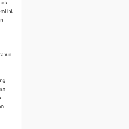
sata
i ini.
an
tahun
ung
kan
ka
on