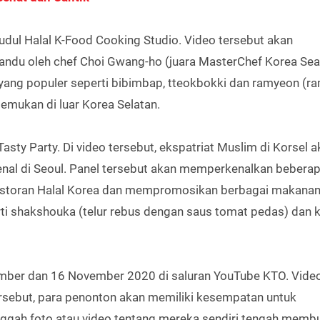
judul Halal K-Food Cooking Studio. Video tersebut akan
andu oleh chef Choi Gwang-ho (juara MasterChef Korea Sea
ang populer seperti bibimbap, tteokbokki dan ramyeon (ra
mukan di luar Korea Selatan.
Tasty Party. Di video tersebut, ekspatriat Muslim di Korsel 
enal di Seoul. Panel tersebut akan memperkenalkan bebera
Restoran Halal Korea dan mempromosikan berbagai makanan 
rti shakshouka (telur rebus dengan saus tomat pedas) dan 
mber dan 16 November 2020 di saluran YouTube KTO. Vide
tersebut, para penonton akan memiliki kesempatan untuk
gah foto atau video tentang mereka sendiri tengah memb