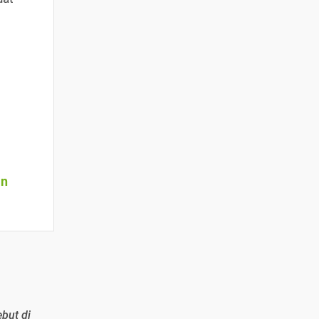
an
ebut di