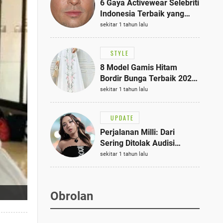
6 Gaya Activewear Selebriti
Indonesia Terbaik yang
Bisa Jadi Inspirasi
sekitar 1 tahun lalu
Fashionmu
STYLE
8 Model Gamis Hitam
Bordir Bunga Terbaik 2025,
Stylish untuk Hangout
sekitar 1 tahun lalu
hingga Acara Semi-Formal
UPDATE
Perjalanan Milli: Dari
Sering Ditolak Audisi
hingga Menjadi Rapper Top
sekitar 1 tahun lalu
10 Thailand
Obrolan