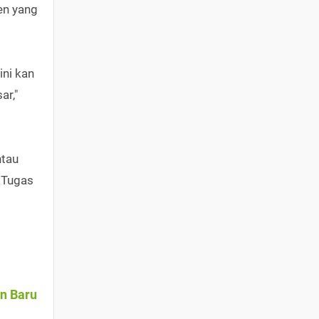
en yang
ini kan
ar,"
ntau
 Tugas
an Baru