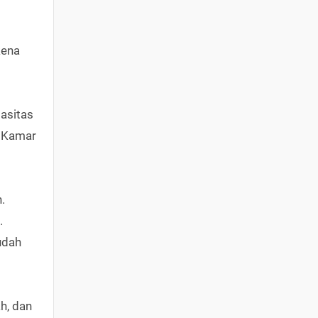
kena
asitas
. Kamar
.
.
udah
h, dan