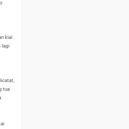
o
n kiai
 lagi
icatat,
g tua
a
ai