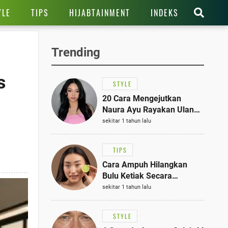
YLE
TIPS
HIJABTAINMENT
INDEKS
Trending
s
STYLE
20 Cara Mengejutkan
Naura Ayu Rayakan Ulang
Tahun di Panti Asuhan,
sekitar 1 tahun lalu
Terlihat Anggun dengan
Kaftan Cokelat
TIPS
Cara Ampuh Hilangkan
Bulu Ketiak Secara
Permanen dalam 5
sekitar 1 tahun lalu
Langkah Sederhana
STYLE