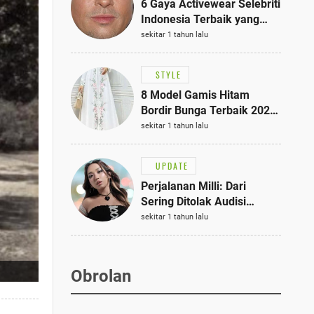
6 Gaya Activewear Selebriti
Indonesia Terbaik yang
Bisa Jadi Inspirasi
sekitar 1 tahun lalu
Fashionmu
STYLE
8 Model Gamis Hitam
Bordir Bunga Terbaik 2025,
Stylish untuk Hangout
sekitar 1 tahun lalu
hingga Acara Semi-Formal
UPDATE
Perjalanan Milli: Dari
Sering Ditolak Audisi
hingga Menjadi Rapper Top
sekitar 1 tahun lalu
10 Thailand
Obrolan