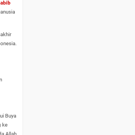
abib
manusia
akhir
onesia.
n
kui Buya
g ke
da Allah