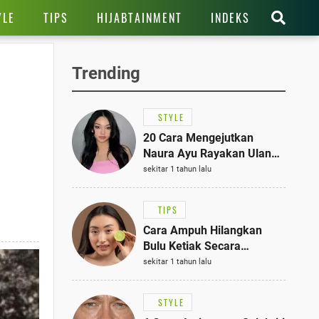
YLE
TIPS
HIJABTAINMENT
INDEKS
Trending
STYLE
20 Cara Mengejutkan
Naura Ayu Rayakan Ulang
Tahun di Panti Asuhan,
sekitar 1 tahun lalu
Terlihat Anggun dengan
Kaftan Cokelat
TIPS
Cara Ampuh Hilangkan
Bulu Ketiak Secara
Permanen dalam 5
sekitar 1 tahun lalu
Langkah Sederhana
STYLE