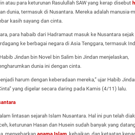
n atau para keturunan Rasulullah SAW yang kerap disebut
h
ahan dunia, termasuk di Nusantara. Mereka adalah manusia-
ebar kasih sayang dan cinta.
ra, para habaib dari Hadramaut masuk ke Nusantara sejak 
dagang ke berbagai negara di Asia Tenggara, termasuk Ind
abib Jindan bin Novel bin Salim bin Jindan menjelaskan,
engharumkan dunia ini dengan cinta.
njadi harum dengan keberadaan mereka,” ujar Habib Jinda
nta” yang digelar secara daring pada Kamis (4/11) lalu.
santara
lam lintasan sejarah Islam Nusantara. Hal ini pun telah dia
eh, keturunan Hasan dan Husein sudah banyak yang datan
ama, menyebarkan
agama Islam
, kebaikan, dan ketaatan kepa