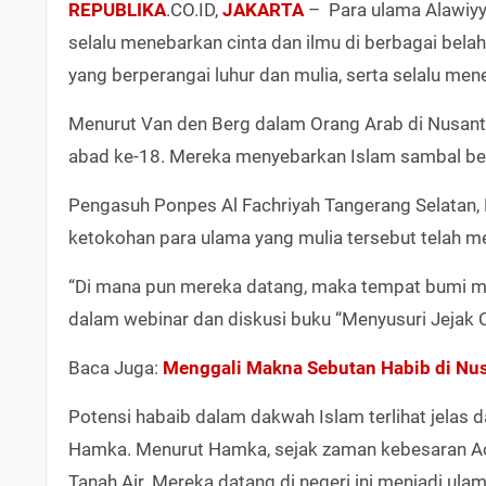
REPUBLIKA
.CO.ID,
JAKARTA
– Para ulama Alawiyyi
selalu menebarkan cinta dan ilmu di berbagai bel
yang berperangai luhur dan mulia, serta selalu men
Menurut Van den Berg dalam Orang Arab di Nusanta
abad ke-18. Mereka menyebarkan Islam sambal ber
Pengasuh Ponpes Al Fachriyah Tangerang Selatan, H
ketokohan para ulama yang mulia tersebut telah m
“Di mana pun mereka datang, maka tempat bumi me
dalam webinar dan diskusi buku “Menyusuri Jejak Ci
Baca Juga:
Menggali Makna Sebutan Habib di Nu
Potensi habaib dalam dakwah Islam terlihat jelas da
Hamka. Menurut Hamka, sejak zaman kebesaran Ac
Tanah Air. Mereka datang di negeri ini menjadi ul