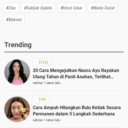
#Zina
#Sahijab Update
#Umat Islam
#Media Sosial
#Maksiat
Trending
STYLE
20 Cara Mengejutkan Naura Ayu Rayakan
Ulang Tahun di Panti Asuhan, Terlihat
Anggun dengan Kaftan Cokelat
sekitar 1 tahun lalu
TIPS
Cara Ampuh Hilangkan Bulu Ketiak Secara
Permanen dalam 5 Langkah Sederhana
sekitar 1 tahun lalu