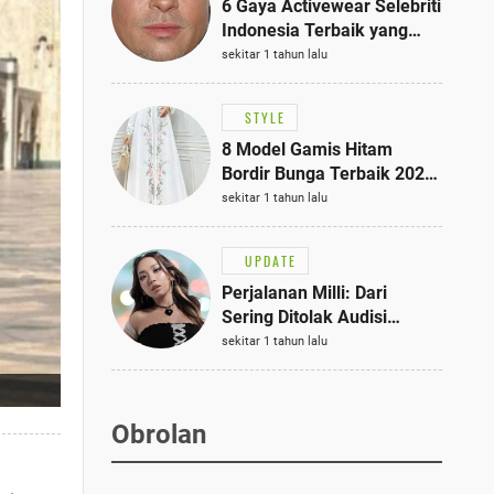
6 Gaya Activewear Selebriti
Indonesia Terbaik yang
Bisa Jadi Inspirasi
sekitar 1 tahun lalu
Fashionmu
STYLE
8 Model Gamis Hitam
Bordir Bunga Terbaik 2025,
Stylish untuk Hangout
sekitar 1 tahun lalu
hingga Acara Semi-Formal
UPDATE
Perjalanan Milli: Dari
Sering Ditolak Audisi
hingga Menjadi Rapper Top
sekitar 1 tahun lalu
10 Thailand
Obrolan