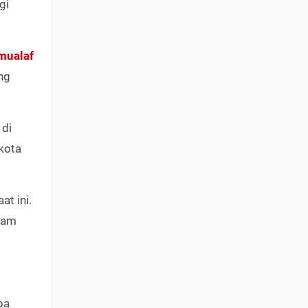
gi
mualaf
ng
 di
kota
t ini.
alam
pa