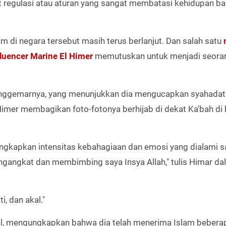
at regulasi atau aturan yang sangat membatasi kehidupan ba
di negara tersebut masih terus berlanjut. Dan salah satu
fluencer
Marine El Himer
memutuskan untuk menjadi seora
enggemarnya, yang menunjukkan dia mengucapkan syahadat
imer membagikan foto-fotonya berhijab di dekat Ka'bah di 
gkapkan intensitas kebahagiaan dan emosi yang dialami saa
engangkat dan membimbing saya Insya Allah," tulis Himar d
i, dan akal."
sial, mengungkapkan bahwa dia telah menerima Islam bebera