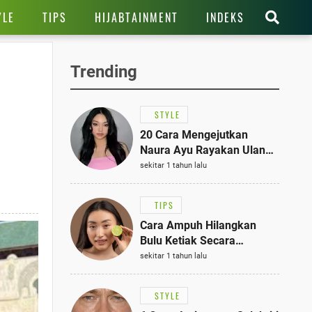
YLE
TIPS
HIJABTAINMENT
INDEKS
Trending
STYLE
20 Cara Mengejutkan
Naura Ayu Rayakan Ulang
Tahun di Panti Asuhan,
sekitar 1 tahun lalu
Terlihat Anggun dengan
Kaftan Cokelat
TIPS
Cara Ampuh Hilangkan
Bulu Ketiak Secara
Permanen dalam 5
sekitar 1 tahun lalu
Langkah Sederhana
STYLE