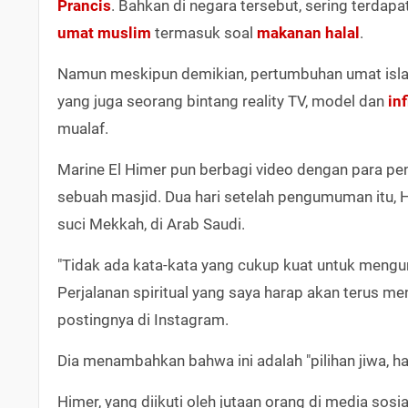
Prancis
. Bahkan di negara tersebut, sering terdap
umat muslim
termasuk soal
makanan halal
.
Namun meskipun demikian, pertumbuhan umat islam 
yang juga seorang bintang reality TV, model dan
in
mualaf.
Marine El Himer pun berbagi video dengan para p
sebuah masjid. Dua hari setelah pengumuman itu, H
suci Mekkah, di Arab Saudi.
"Tidak ada kata-kata yang cukup kuat untuk mengun
Perjalanan spiritual yang saya harap akan terus m
postingnya di Instagram.
Dia menambahkan bahwa ini adalah "pilihan jiwa, hat
Himer, yang diikuti oleh jutaan orang di media so