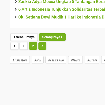
Zaskia Adya Mecca Ungkap 5 Tantangan Berat
6 Artis Indonesia Tunjukkan Solidaritas Terb
Oki Setiana Dewi Mudik 1 Hari ke Indonesia 
Sebelumnya
Selanjutnya
1
2
#Palestina
#Mui
#Fatwa Mui
#Islam
#Israel
Jangan Lewatkan