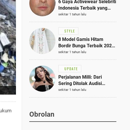
6 Gaya Activewear Selebriti
Indonesia Terbaik yang
Bisa Jadi Inspirasi
sekitar 1 tahun lalu
Fashionmu
STYLE
8 Model Gamis Hitam
Bordir Bunga Terbaik 2025,
Stylish untuk Hangout
sekitar 1 tahun lalu
hingga Acara Semi-Formal
UPDATE
Perjalanan Milli: Dari
Sering Ditolak Audisi
hingga Menjadi Rapper Top
sekitar 1 tahun lalu
10 Thailand
Hukum
Obrolan