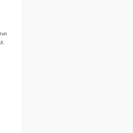
run
I.