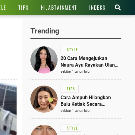
YLE
TIPS
HIJABTAINMENT
INDEKS
Trending
STYLE
20 Cara Mengejutkan
Naura Ayu Rayakan Ulang
Tahun di Panti Asuhan,
sekitar 1 tahun lalu
Terlihat Anggun dengan
Kaftan Cokelat
TIPS
Cara Ampuh Hilangkan
Bulu Ketiak Secara
Permanen dalam 5
sekitar 1 tahun lalu
Langkah Sederhana
STYLE