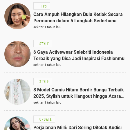
TIPS
Cara Ampuh Hilangkan Bulu Ketiak Secara
Permanen dalam 5 Langkah Sederhana
sekitar 1 tahun lalu
STYLE
6 Gaya Activewear Selebriti Indonesia
Terbaik yang Bisa Jadi Inspirasi Fashionmu
sekitar 1 tahun lalu
STYLE
8 Model Gamis Hitam Bordir Bunga Terbaik
2025, Stylish untuk Hangout hingga Acara
Semi-Formal
sekitar 1 tahun lalu
UPDATE
Perjalanan Milli: Dari Sering Ditolak Audisi