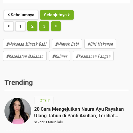
Sebelumnya
Selanjutnya
1
2
3
#Makanan Minyak Babi
#Minyak Babi
#Ciri Makanan
#Kesehatan Makanan
#Kuliner
#Keamanan Pangan
Trending
STYLE
20 Cara Mengejutkan Naura Ayu Rayakan
Ulang Tahun di Panti Asuhan, Terlihat
Anggun dengan Kaftan Cokelat
sekitar 1 tahun lalu