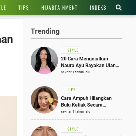
YLE
TIPS
HIJABTAINMENT
INDEKS
Trending
nan
STYLE
20 Cara Mengejutkan
Naura Ayu Rayakan Ulang
Tahun di Panti Asuhan,
sekitar 1 tahun lalu
Terlihat Anggun dengan
Kaftan Cokelat
TIPS
Cara Ampuh Hilangkan
Bulu Ketiak Secara
Permanen dalam 5
sekitar 1 tahun lalu
Langkah Sederhana
STYLE