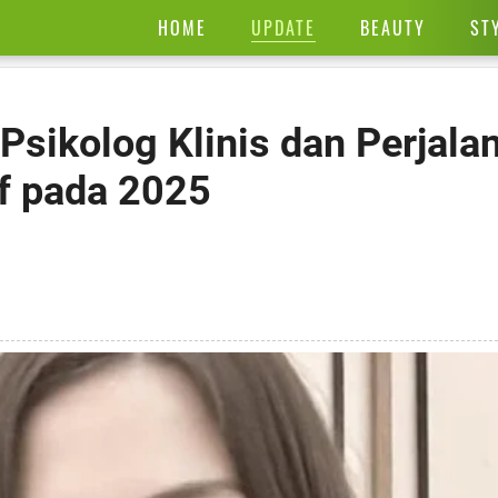
UPDATE
HOME
BEAUTY
ST
 Psikolog Klinis dan Perjala
af pada 2025