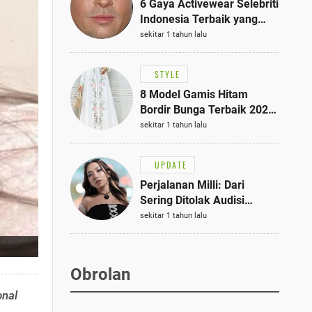
6 Gaya Activewear Selebriti
Indonesia Terbaik yang
Bisa Jadi Inspirasi
sekitar 1 tahun lalu
Fashionmu
STYLE
8 Model Gamis Hitam
Bordir Bunga Terbaik 2025,
Stylish untuk Hangout
sekitar 1 tahun lalu
hingga Acara Semi-Formal
UPDATE
Perjalanan Milli: Dari
Sering Ditolak Audisi
hingga Menjadi Rapper Top
sekitar 1 tahun lalu
10 Thailand
Obrolan
onal