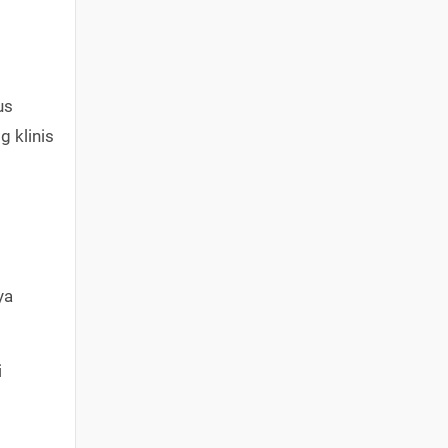
us
 klinis
ya
i