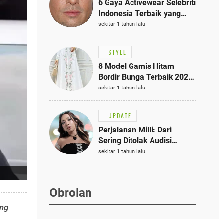
6 Gaya Activewear Selebriti
Indonesia Terbaik yang
Bisa Jadi Inspirasi
sekitar 1 tahun lalu
Fashionmu
STYLE
8 Model Gamis Hitam
Bordir Bunga Terbaik 2025,
Stylish untuk Hangout
sekitar 1 tahun lalu
hingga Acara Semi-Formal
UPDATE
Perjalanan Milli: Dari
Sering Ditolak Audisi
hingga Menjadi Rapper Top
sekitar 1 tahun lalu
10 Thailand
Obrolan
ang