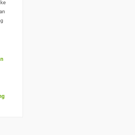
 ke
an
ng
an
ng