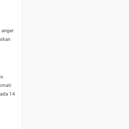
 anger
askan
x.
ikmati
pada 14