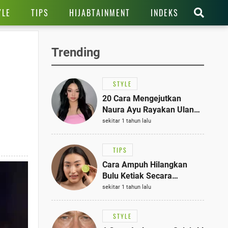
YLE
TIPS
HIJABTAINMENT
INDEKS
Trending
STYLE
20 Cara Mengejutkan
Naura Ayu Rayakan Ulang
Tahun di Panti Asuhan,
sekitar 1 tahun lalu
Terlihat Anggun dengan
Kaftan Cokelat
TIPS
Cara Ampuh Hilangkan
Bulu Ketiak Secara
Permanen dalam 5
sekitar 1 tahun lalu
Langkah Sederhana
STYLE