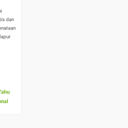
i
is dan
Penataan
dapur
Tahu
onal