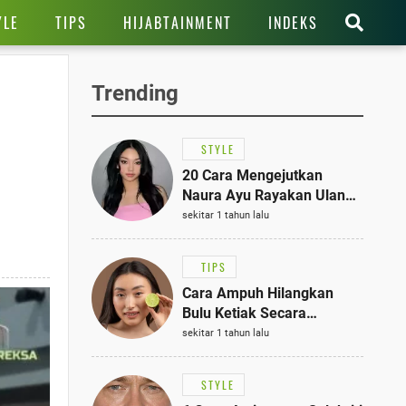
YLE
TIPS
HIJABTAINMENT
INDEKS
Trending
STYLE
20 Cara Mengejutkan
Naura Ayu Rayakan Ulang
Tahun di Panti Asuhan,
sekitar 1 tahun lalu
Terlihat Anggun dengan
Kaftan Cokelat
TIPS
Cara Ampuh Hilangkan
Bulu Ketiak Secara
Permanen dalam 5
sekitar 1 tahun lalu
Langkah Sederhana
STYLE