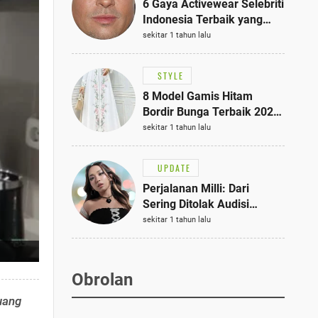
6 Gaya Activewear Selebriti
Indonesia Terbaik yang
Bisa Jadi Inspirasi
sekitar 1 tahun lalu
Fashionmu
STYLE
8 Model Gamis Hitam
Bordir Bunga Terbaik 2025,
Stylish untuk Hangout
sekitar 1 tahun lalu
hingga Acara Semi-Formal
UPDATE
Perjalanan Milli: Dari
Sering Ditolak Audisi
hingga Menjadi Rapper Top
sekitar 1 tahun lalu
10 Thailand
Obrolan
uang