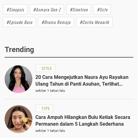
#Sinopsis
#Asmara Gen Z
#Sinetron
#Sctv
#Episode Baru
#Drama Remaja
#Cerita Menarik
Trending
STYLE
20 Cara Mengejutkan Naura Ayu Rayakan
Ulang Tahun di Panti Asuhan, Terlihat
Anggun dengan Kaftan Cokelat
sekitar 1 tahun lalu
TIPS
Cara Ampuh Hilangkan Bulu Ketiak Secara
Permanen dalam 5 Langkah Sederhana
sekitar 1 tahun lalu