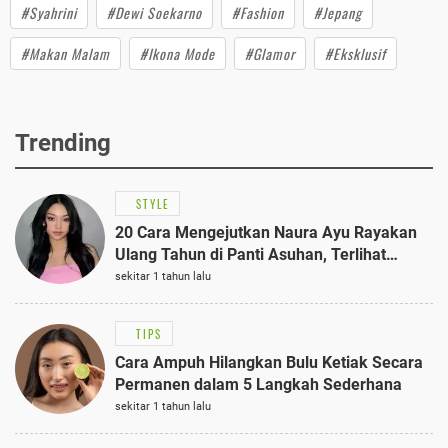
#Syahrini
#Dewi Soekarno
#Fashion
#Jepang
#Makan Malam
#Ikona Mode
#Glamor
#Eksklusif
Trending
STYLE
20 Cara Mengejutkan Naura Ayu Rayakan
Ulang Tahun di Panti Asuhan, Terlihat
Anggun dengan Kaftan Cokelat
sekitar 1 tahun lalu
TIPS
Cara Ampuh Hilangkan Bulu Ketiak Secara
Permanen dalam 5 Langkah Sederhana
sekitar 1 tahun lalu