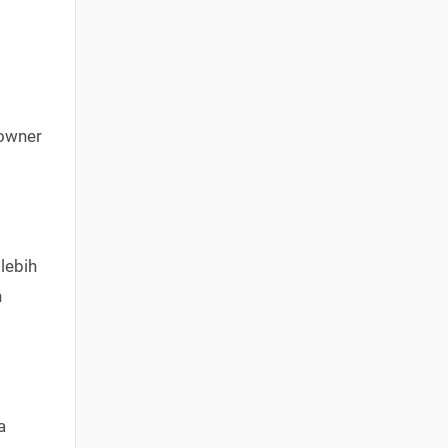
 owner
lebih
h
a