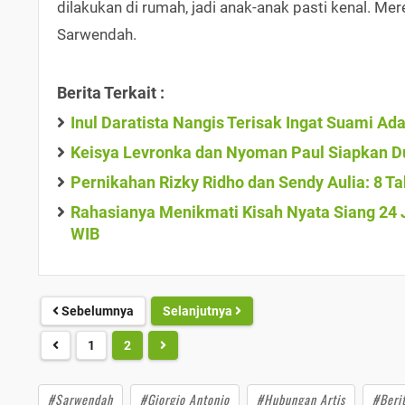
dilakukan di rumah, jadi anak-anak pasti kenal. Mere
Sarwendah.
Berita Terkait :
Inul Daratista Nangis Terisak Ingat Suami A
Keisya Levronka dan Nyoman Paul Siapkan D
Pernikahan Rizky Ridho dan Sendy Aulia: 8 T
Rahasianya Menikmati Kisah Nyata Siang 24 Ju
WIB
Sebelumnya
Selanjutnya
1
2
#Sarwendah
#Giorgio Antonio
#Hubungan Artis
#Beri