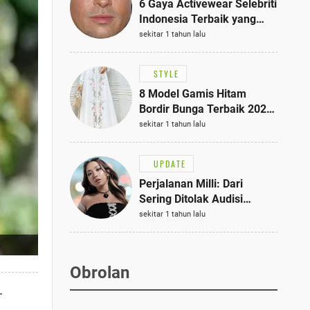
6 Gaya Activewear Selebriti
Indonesia Terbaik yang
Bisa Jadi Inspirasi
sekitar 1 tahun lalu
Fashionmu
STYLE
8 Model Gamis Hitam
Bordir Bunga Terbaik 2025,
Stylish untuk Hangout
sekitar 1 tahun lalu
hingga Acara Semi-Formal
UPDATE
Perjalanan Milli: Dari
Sering Ditolak Audisi
hingga Menjadi Rapper Top
sekitar 1 tahun lalu
10 Thailand
Obrolan
-