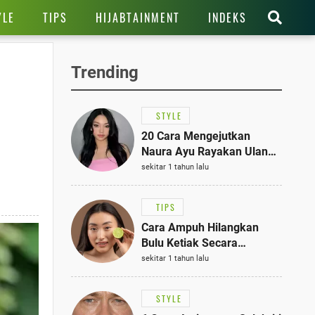
YLE
TIPS
HIJABTAINMENT
INDEKS
Trending
STYLE
20 Cara Mengejutkan
Naura Ayu Rayakan Ulang
Tahun di Panti Asuhan,
sekitar 1 tahun lalu
Terlihat Anggun dengan
Kaftan Cokelat
TIPS
Cara Ampuh Hilangkan
Bulu Ketiak Secara
Permanen dalam 5
sekitar 1 tahun lalu
Langkah Sederhana
STYLE