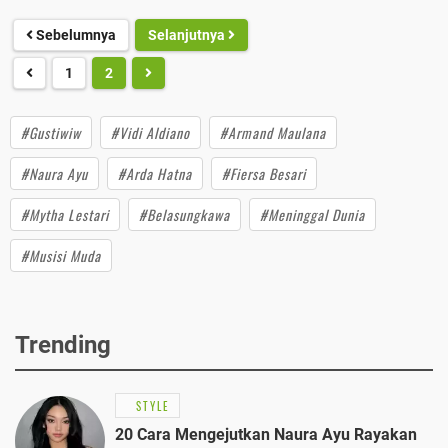
Sebelumnya
Selanjutnya
1
2
#Gustiwiw
#Vidi Aldiano
#Armand Maulana
#Naura Ayu
#Arda Hatna
#Fiersa Besari
#Mytha Lestari
#Belasungkawa
#Meninggal Dunia
#Musisi Muda
Trending
STYLE
20 Cara Mengejutkan Naura Ayu Rayakan