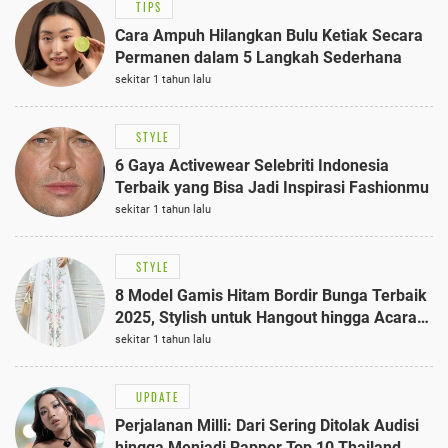
TIPS
Cara Ampuh Hilangkan Bulu Ketiak Secara
Permanen dalam 5 Langkah Sederhana
sekitar 1 tahun lalu
STYLE
6 Gaya Activewear Selebriti Indonesia
Terbaik yang Bisa Jadi Inspirasi Fashionmu
sekitar 1 tahun lalu
STYLE
8 Model Gamis Hitam Bordir Bunga Terbaik
2025, Stylish untuk Hangout hingga Acara
Semi-Formal
sekitar 1 tahun lalu
UPDATE
Perjalanan Milli: Dari Sering Ditolak Audisi
hingga Menjadi Rapper Top 10 Thailand