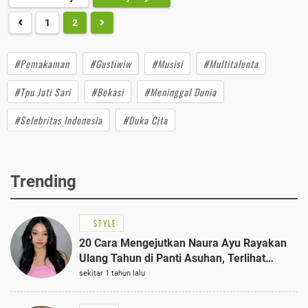
1
2
#Pemakaman
#Gustiwiw
#Musisi
#Multitalenta
#Tpu Jati Sari
#Bekasi
#Meninggal Dunia
#Selebritas Indonesia
#Duka Cita
Trending
STYLE
20 Cara Mengejutkan Naura Ayu Rayakan
Ulang Tahun di Panti Asuhan, Terlihat
Anggun dengan Kaftan Cokelat
sekitar 1 tahun lalu