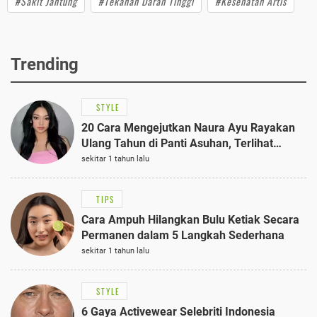
#Sakit Jantung
#Tekanan Darah Tinggi
#Kesehatan Artis
Trending
STYLE
20 Cara Mengejutkan Naura Ayu Rayakan
Ulang Tahun di Panti Asuhan, Terlihat
Anggun dengan Kaftan Cokelat
sekitar 1 tahun lalu
TIPS
Cara Ampuh Hilangkan Bulu Ketiak Secara
Permanen dalam 5 Langkah Sederhana
sekitar 1 tahun lalu
STYLE
6 Gaya Activewear Selebriti Indonesia