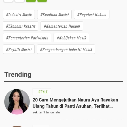
#Industri Musik
#Keadilan Musisi
#Regulasi Hukum
#Ekonomi Kreatif
#Kementerian Hukum
#Kementerian Pariwisata
#Kebijakan Musik
#Royalti Musisi
#Pengembangan Industri Musik
Trending
STYLE
20 Cara Mengejutkan Naura Ayu Rayakan
Ulang Tahun di Panti Asuhan, Terlihat
Anggun dengan Kaftan Cokelat
sekitar 1 tahun lalu