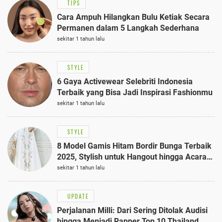
TIPS
Cara Ampuh Hilangkan Bulu Ketiak Secara
Permanen dalam 5 Langkah Sederhana
sekitar 1 tahun lalu
STYLE
6 Gaya Activewear Selebriti Indonesia
Terbaik yang Bisa Jadi Inspirasi Fashionmu
sekitar 1 tahun lalu
STYLE
8 Model Gamis Hitam Bordir Bunga Terbaik
2025, Stylish untuk Hangout hingga Acara
Semi-Formal
sekitar 1 tahun lalu
UPDATE
Perjalanan Milli: Dari Sering Ditolak Audisi
hingga Menjadi Rapper Top 10 Thailand