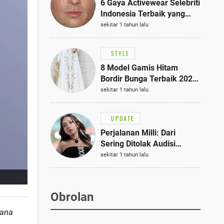
6 Gaya Activewear Selebriti
Indonesia Terbaik yang
Bisa Jadi Inspirasi
sekitar 1 tahun lalu
Fashionmu
STYLE
8 Model Gamis Hitam
Bordir Bunga Terbaik 2025,
Stylish untuk Hangout
sekitar 1 tahun lalu
hingga Acara Semi-Formal
UPDATE
Perjalanan Milli: Dari
Sering Ditolak Audisi
hingga Menjadi Rapper Top
sekitar 1 tahun lalu
10 Thailand
Obrolan
sana