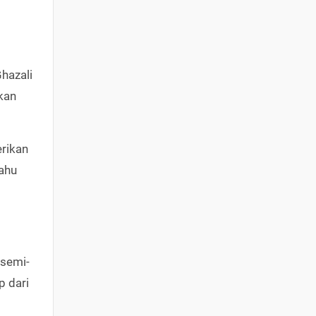
hazali
kan
rikan
ahu
 semi-
p dari