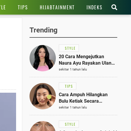
YLE
TIPS
HIJABTAINMENT
INDEKS
Trending
STYLE
20 Cara Mengejutkan
Naura Ayu Rayakan Ulang
Tahun di Panti Asuhan,
sekitar 1 tahun lalu
Terlihat Anggun dengan
Kaftan Cokelat
TIPS
Cara Ampuh Hilangkan
Bulu Ketiak Secara
Permanen dalam 5
sekitar 1 tahun lalu
Langkah Sederhana
STYLE