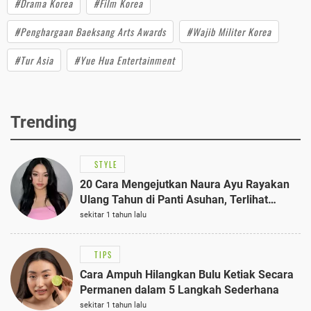
#Drama Korea
#Film Korea
#Penghargaan Baeksang Arts Awards
#Wajib Militer Korea
#Tur Asia
#Yue Hua Entertainment
Trending
STYLE
20 Cara Mengejutkan Naura Ayu Rayakan
Ulang Tahun di Panti Asuhan, Terlihat
Anggun dengan Kaftan Cokelat
sekitar 1 tahun lalu
TIPS
Cara Ampuh Hilangkan Bulu Ketiak Secara
Permanen dalam 5 Langkah Sederhana
sekitar 1 tahun lalu