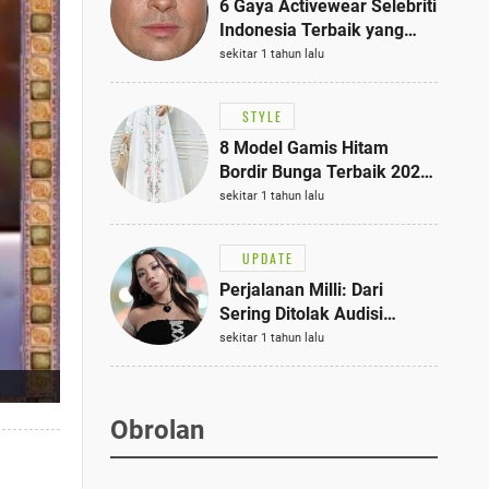
6 Gaya Activewear Selebriti
Indonesia Terbaik yang
Bisa Jadi Inspirasi
sekitar 1 tahun lalu
Fashionmu
STYLE
8 Model Gamis Hitam
Bordir Bunga Terbaik 2025,
Stylish untuk Hangout
sekitar 1 tahun lalu
hingga Acara Semi-Formal
UPDATE
Perjalanan Milli: Dari
Sering Ditolak Audisi
hingga Menjadi Rapper Top
sekitar 1 tahun lalu
10 Thailand
Obrolan