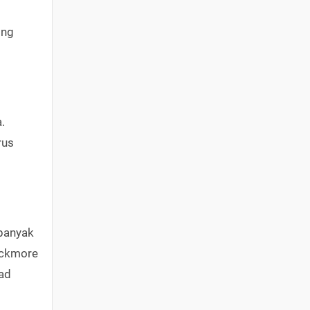
ing
.
rus
 banyak
lackmore
bad