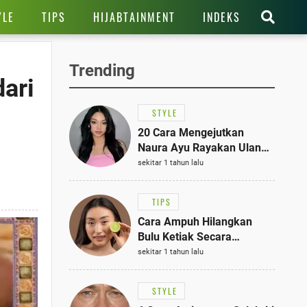
YLE
TIPS
HIJABTAINMENT
INDEKS
Trending
ari
STYLE
20 Cara Mengejutkan
Naura Ayu Rayakan Ulang
Tahun di Panti Asuhan,
sekitar 1 tahun lalu
Terlihat Anggun dengan
Kaftan Cokelat
TIPS
Cara Ampuh Hilangkan
Bulu Ketiak Secara
Permanen dalam 5
sekitar 1 tahun lalu
Langkah Sederhana
STYLE