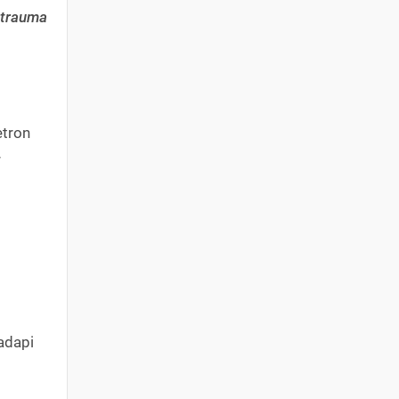
 trauma
etron
r
adapi