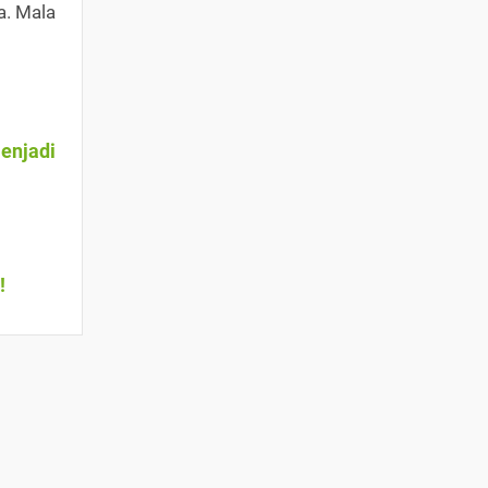
a. Mala
Menjadi
!