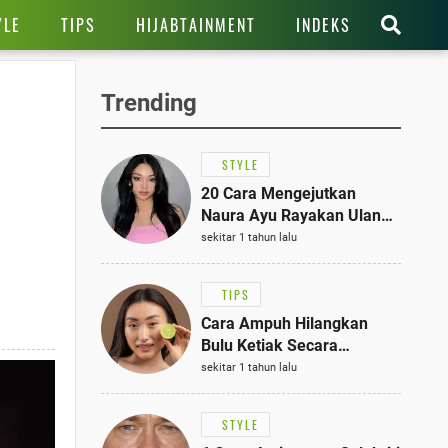
YLE
TIPS
HIJABTAINMENT
INDEKS
Trending
STYLE
20 Cara Mengejutkan
Naura Ayu Rayakan Ulang
Tahun di Panti Asuhan,
sekitar 1 tahun lalu
Terlihat Anggun dengan
Kaftan Cokelat
TIPS
Cara Ampuh Hilangkan
Bulu Ketiak Secara
Permanen dalam 5
sekitar 1 tahun lalu
Langkah Sederhana
STYLE