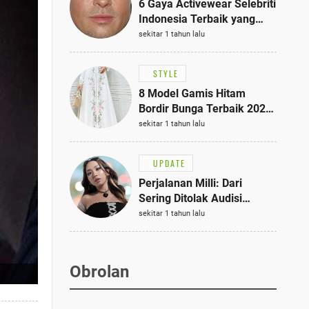
6 Gaya Activewear Selebriti
Indonesia Terbaik yang
Bisa Jadi Inspirasi
sekitar 1 tahun lalu
Fashionmu
STYLE
8 Model Gamis Hitam
Bordir Bunga Terbaik 2025,
Stylish untuk Hangout
sekitar 1 tahun lalu
hingga Acara Semi-Formal
UPDATE
Perjalanan Milli: Dari
Sering Ditolak Audisi
hingga Menjadi Rapper Top
sekitar 1 tahun lalu
10 Thailand
Obrolan