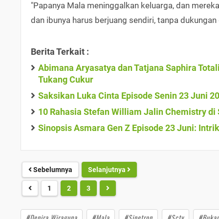
"Papanya Mala meninggalkan keluarga, dan mereka 
dan ibunya harus berjuang sendiri, tanpa dukungan d
Berita Terkait :
Abimana Aryasatya dan Tatjana Saphira Total
Tukang Cukur
Saksikan Luka Cinta Episode Senin 23 Juni 2
10 Rahasia Stefan William Jalin Chemistry d
Sinopsis Asmara Gen Z Episode 23 Juni: Int
Sebelumnya
Selanjutnya
1
2
3
#Denira Wiraguna
#Mala
#Sinetron
#Sctv
#Bukan