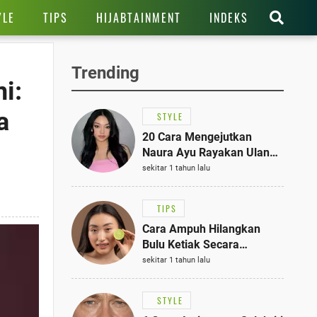
YLE
TIPS
HIJABTAINMENT
INDEKS
Trending
i:
a
STYLE
20 Cara Mengejutkan
Naura Ayu Rayakan Ulang
Tahun di Panti Asuhan,
sekitar 1 tahun lalu
Terlihat Anggun dengan
Kaftan Cokelat
TIPS
Cara Ampuh Hilangkan
Bulu Ketiak Secara
Permanen dalam 5
sekitar 1 tahun lalu
Langkah Sederhana
STYLE