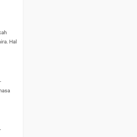
kah
ira. Hal
-
-masa
r