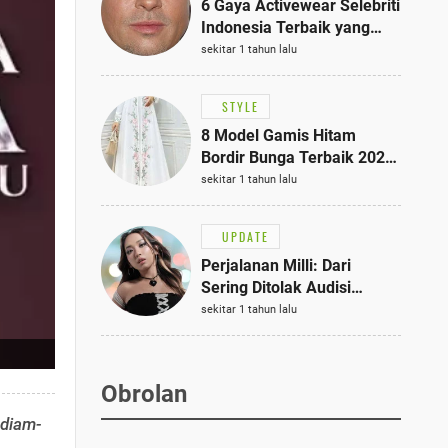
6 Gaya Activewear Selebriti
Indonesia Terbaik yang
Bisa Jadi Inspirasi
sekitar 1 tahun lalu
Fashionmu
STYLE
8 Model Gamis Hitam
Bordir Bunga Terbaik 2025,
Stylish untuk Hangout
sekitar 1 tahun lalu
hingga Acara Semi-Formal
UPDATE
Perjalanan Milli: Dari
Sering Ditolak Audisi
hingga Menjadi Rapper Top
sekitar 1 tahun lalu
10 Thailand
Obrolan
 diam-