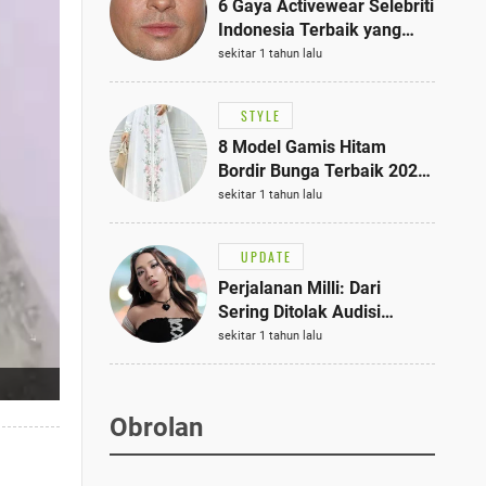
6 Gaya Activewear Selebriti
Indonesia Terbaik yang
Bisa Jadi Inspirasi
sekitar 1 tahun lalu
Fashionmu
STYLE
8 Model Gamis Hitam
Bordir Bunga Terbaik 2025,
Stylish untuk Hangout
sekitar 1 tahun lalu
hingga Acara Semi-Formal
UPDATE
Perjalanan Milli: Dari
Sering Ditolak Audisi
hingga Menjadi Rapper Top
sekitar 1 tahun lalu
10 Thailand
Obrolan