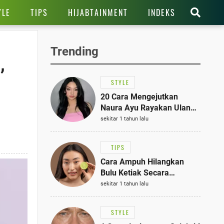
YLE
TIPS
HIJABTAINMENT
INDEKS
Trending
,
STYLE
20 Cara Mengejutkan
Naura Ayu Rayakan Ulang
Tahun di Panti Asuhan,
sekitar 1 tahun lalu
Terlihat Anggun dengan
Kaftan Cokelat
TIPS
Cara Ampuh Hilangkan
Bulu Ketiak Secara
Permanen dalam 5
sekitar 1 tahun lalu
Langkah Sederhana
STYLE