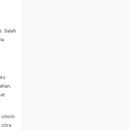
s. Salah
na
atu
ahan.
gat
cincin.
citra