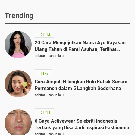
Trending
STYLE
20 Cara Mengejutkan Naura Ayu Rayakan
Ulang Tahun di Panti Asuhan, Terlihat
Anggun dengan Kaftan Cokelat
sekitar 1 tahun lalu
TIPS
Cara Ampuh Hilangkan Bulu Ketiak Secara
Permanen dalam 5 Langkah Sederhana
sekitar 1 tahun lalu
STYLE
6 Gaya Activewear Selebriti Indonesia
Terbaik yang Bisa Jadi Inspirasi Fashionmu
sekitar 1 tahun lalu