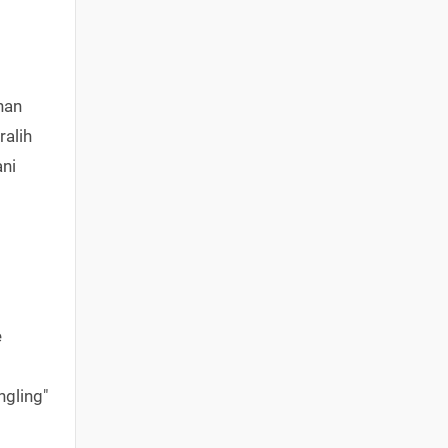
han
ralih
ani
e
gling"