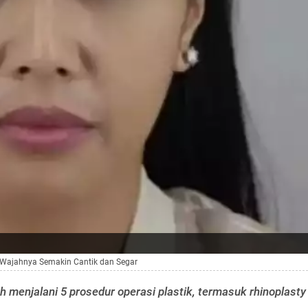
n Wajahnya Semakin Cantik dan Segar
h menjalani 5 prosedur operasi plastik, termasuk rhinoplasty