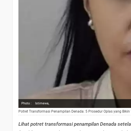
Photo :
Istimewa,
Potret Transformasi Penampilan Denada: 5 Prosedur Oplas yang Biki
Lihat potret transformasi penampilan Denada setela