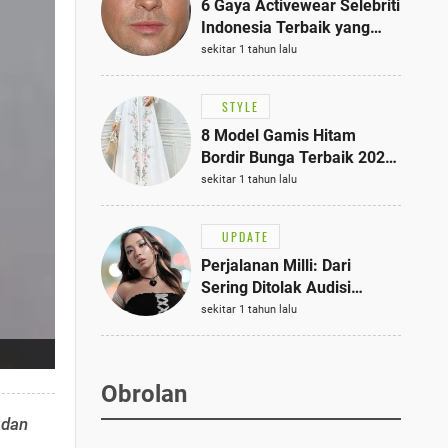
6 Gaya Activewear Selebriti
Indonesia Terbaik yang
Bisa Jadi Inspirasi
sekitar 1 tahun lalu
Fashionmu
STYLE
8 Model Gamis Hitam
Bordir Bunga Terbaik 2025,
Stylish untuk Hangout
sekitar 1 tahun lalu
hingga Acara Semi-Formal
UPDATE
Perjalanan Milli: Dari
Sering Ditolak Audisi
hingga Menjadi Rapper Top
sekitar 1 tahun lalu
10 Thailand
Obrolan
 dan