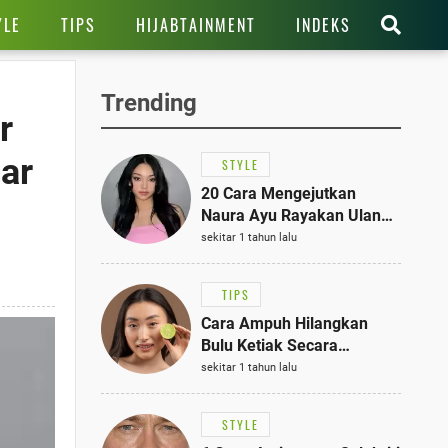
YLE
TIPS
HIJABTAINMENT
INDEKS
Trending
r
ar
STYLE
20 Cara Mengejutkan
Naura Ayu Rayakan Ulang
Tahun di Panti Asuhan,
sekitar 1 tahun lalu
Terlihat Anggun dengan
Kaftan Cokelat
TIPS
Cara Ampuh Hilangkan
Bulu Ketiak Secara
Permanen dalam 5
sekitar 1 tahun lalu
Langkah Sederhana
STYLE