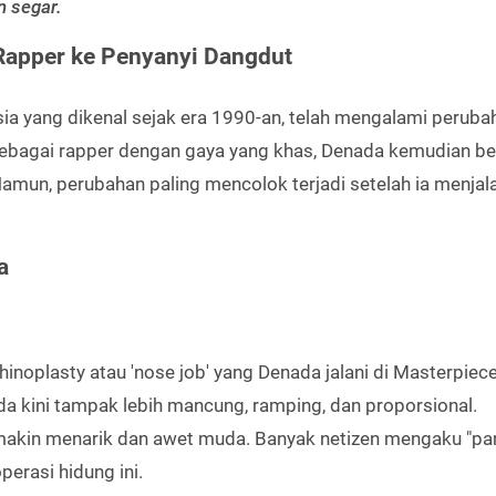
n segar.
Rapper ke Penyanyi Dangdut
ia yang dikenal sejak era 1990-an, telah mengalami peruba
sebagai rapper dengan gaya yang khas, Denada kemudian be
amun, perubahan paling mencolok terjadi setelah ia menjal
a
inoplasty atau 'nose job' yang Denada jalani di Masterpiec
da kini tampak lebih mancung, ramping, dan proporsional.
makin menarik dan awet muda. Banyak netizen mengaku "pan
perasi hidung ini.