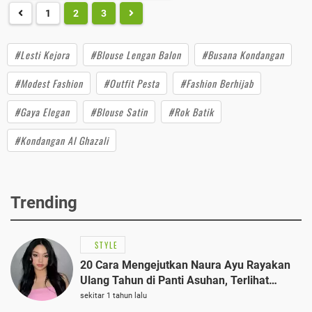
1
2
3
#Lesti Kejora
#Blouse Lengan Balon
#Busana Kondangan
#Modest Fashion
#Outfit Pesta
#Fashion Berhijab
#Gaya Elegan
#Blouse Satin
#Rok Batik
#Kondangan Al Ghazali
Trending
STYLE
20 Cara Mengejutkan Naura Ayu Rayakan
Ulang Tahun di Panti Asuhan, Terlihat
Anggun dengan Kaftan Cokelat
sekitar 1 tahun lalu