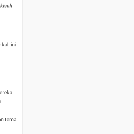
 kisah
ali ini
ereka
n
an tema